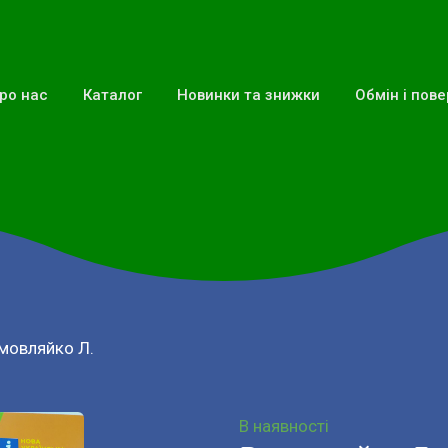
ро нас
Каталог
Новинки та знижки
Обмін і пов
мовляйко Л.
В наявності