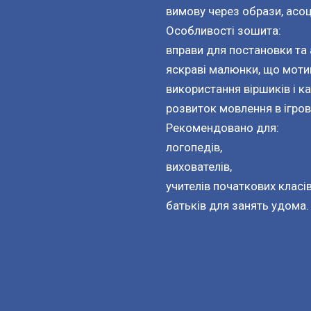
вимову через образи, асоці
Особливості зошита:
вправи для постановки та 
яскраві малюнки, що моти
використання віршиків і к
розвиток мовлення в ігров
Рекомендовано для:
логопедів,
вихователів,
учителів початкових класів
батьків для занять удома.