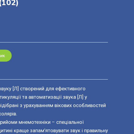
(102)
шик
вуку [Л] створений для ефективного
икуляції та автоматизації звука [Л] у
підібрані з урахуванням вікових особливостей
олярів.
прийоми мнемотехніки – спеціальної
итині краще запам’ятовувати звук і правильну