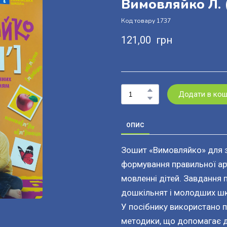
Вимовляйко Л.
Код товару 1737
121,00  грн
Додати в ко
ОПИС
Зошит «Вимовляйко» для з
формування правильної арт
мовленні дітей. Завдання 
дошкільнят і молодших шк
У посібнику використано 
методики, що допомагає д