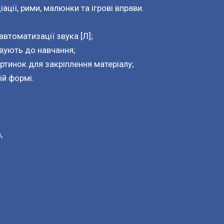
ації, рими, малюнки та ігрові вправи.
автоматизації звука [Л];
вують до навчання;
артинок для закріплення матеріалу;
ій формі.
,