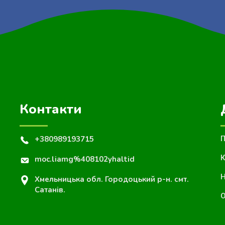
Контакти
+380989193715
П
К
moc.liamg%408102yhaltid
Н
Хмельницька обл. Городоцький р-н. смт.
Сатанів.
О