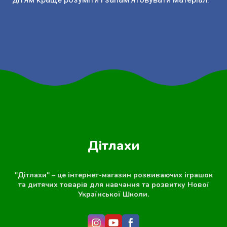
Дітлахи
"Дітлахи" – це інтернет-магазин розвиваючих іграшок
та дитячих товарів для навчання та розвитку Нової
Української Школи.