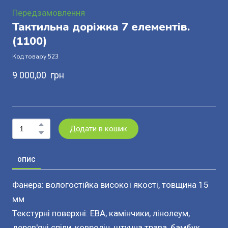
Передзамовлення
Тактильна доріжка 7 елементів.
(1100)
Код товару 523
9 000,00  грн
Додати в кошик
ОПИС
Фанера: вологостійка високої якості, товщина 15
мм
Текстурні поверхні: ЕВА, камінчики, лінолеум,
дерев'яні спіли, ковролін, штучна трава, бамбук