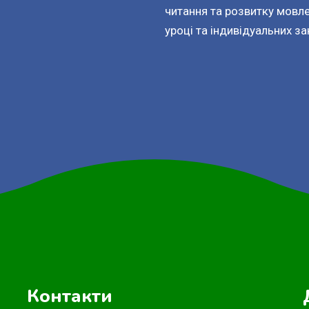
читання та розвитку мовл
уроці та індивідуальних за
Контакти