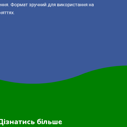
ення. Формат зручний для використання на
няттях.
Дізнатись більше