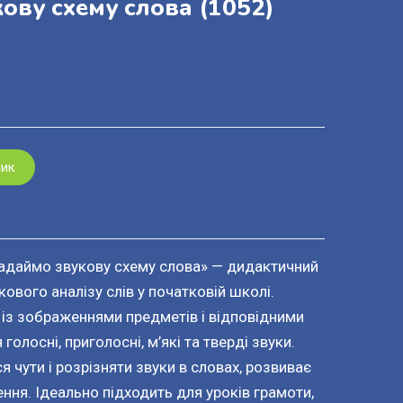
ову схему слова
(1052)
шик
адаймо звукову схему слова» — дидактичний
ового аналізу слів у початковій школі.
 із зображеннями предметів і відповідними
олосні, приголосні, м’які та тверді звуки.
 чути і розрізняти звуки в словах, розвиває
ння. Ідеально підходить для уроків грамоти,