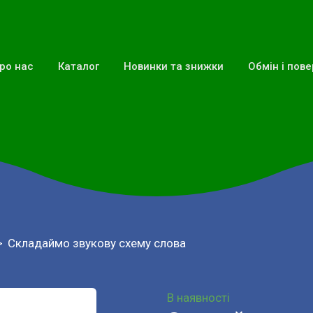
ро нас
Каталог
Новинки та знижки
Обмін і пов
Складаймо звукову схему слова
В наявності