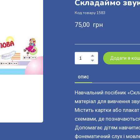
Складаймо звук
Код товару 1583
75,00  грн
Додати в ко
ОПИС
Навчальний посібник «Скл
матеріал для вивчення звук
Містить картки або плакат
схемами, де позначаються г
Допомагає дітям навчитися
фонематичний слух і мовле