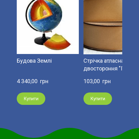
Будова Землі
Стрічка атласна
двостороння "Премі
4 340,00  грн
103,00  грн
Купити
Купити