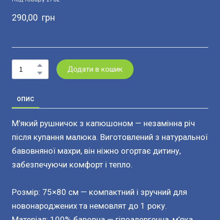
290,00  грн
Додати в кошик
ОПИС
М’який рушничок з капюшоном — незамінна річ
після купання малюка. Виготовлений з натуральної
бавовняної махри, він ніжно огортає дитину,
забезпечуючи комфорт і тепло.
Розмір: 75×80 см — компактний і зручний для
новонароджених та немовлят до 1 року.
Матеріал: 100% бавовна — гіпоалергенна, м’яка,