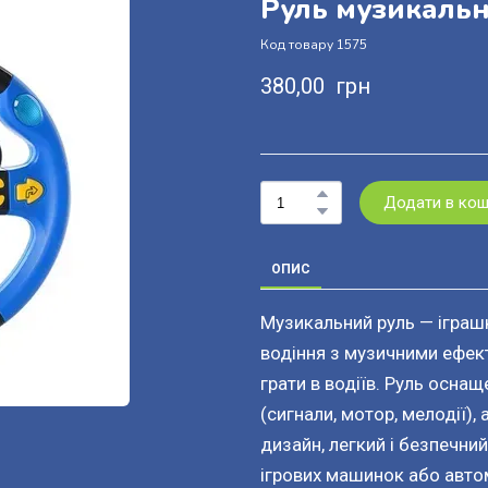
Руль музикаль
Код товару 1575
380,00  грн
Додати в ко
ОПИС
Музикальний руль — іграшк
водіння з музичними ефект
грати в водіїв. Руль оснащ
(сигнали, мотор, мелодії)
дизайн, легкий і безпечни
ігрових машинок або авто