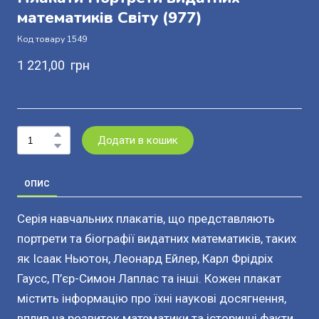
математиків Світу
(977)
Код товару 1549
1 221,00  грн
Додати в кошик
ОПИС
Серія навчальних плакатів, що представляють
портрети та біографії видатних математиків, таких
як Ісаак Ньютон, Леонард Ейлер, Карл Фрідріх
Гаусс, П’єр-Симон Лаплас та інші. Кожен плакат
містить інформацію про їхні наукові досягнення,
вплив на розвиток математики та історичні факти,