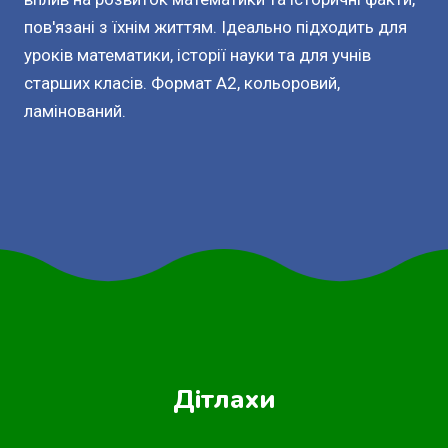
пов'язані з їхнім життям. Ідеально підходить для
уроків математики, історії науки та для учнів
старших класів. Формат А2, кольоровий,
ламінований.
Дітлахи