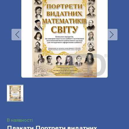
В наявності
Плакати Портрети видатних