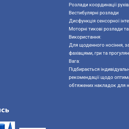
Розлади координації рухів
Вестибулярні розлади
Дисфункція сенсорної інте
Моторні тикові розлади та
Використання:
Для щоденного носіння, за
фахівцями, гри та прогулян
Вага:
Підбирається індивідуальн
рекомендації щодо оптима
обтяжених накладок для н
ись