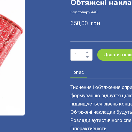
Обтяжені накла
Код товару 448
650,00  грн
Додати в ко
ОПИС
Тиснення і обтяження спри
формуванню відчуття ціліс
підвищується рівень концен
Обтяжені накладки будуть 
Розлади аутистичного спе
Гіперактивність