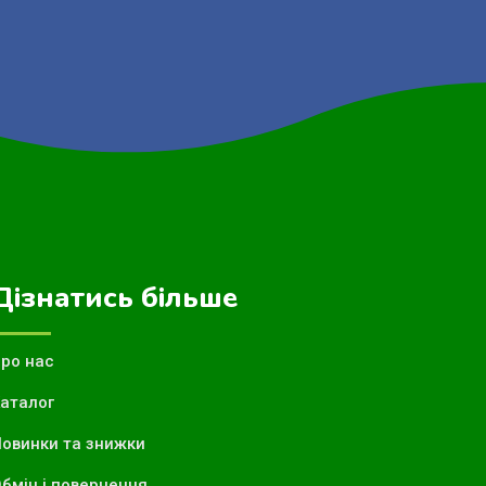
Дізнатись більше
ро нас
аталог
овинки та знижки
бмін і повернення