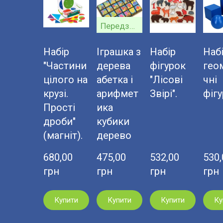
Передзамовлення
Набір
Іграшка з
Набір
Наб
"Частини
дерева
фігурок
гео
цілого на
абетка і
"Лісові
чні
крузі.
арифмет
Звірі".
фігу
Прості
ика
дроби"
кубики
(магніт).
дерево
680,00  
475,00  
532,00  
530,0
грн
грн
грн
грн
Купити
Купити
Купити
Ку