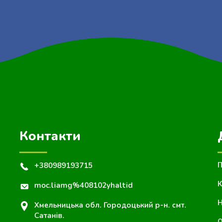
Контакти
+380989193715
П
К
moc.liamg%408102yhaltid
Н
Хмельницька обл. Городоцький р-н. смт.
Сатанів.
О