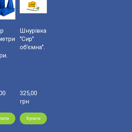
ір
Шнурівка
метри
"Сир"
об'ємна".
ри.
0  
325,00  
грн
пити
Купити