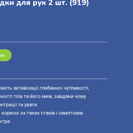
дки для рук 2 шт.
(919)
шик
яють активізації глибинної чутливості,
ності тіла та його меж, завдяки чому
трації та уваги.
корисні за таких станів і симптомів:
ктра