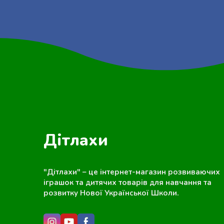
Дітлахи
"Дітлахи" – це інтернет-магазин розвиваючих
іграшок та дитячих товарів для навчання та
розвитку Нової Української Школи.