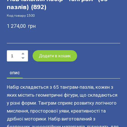
пазлів)
(892)
Код товару 1500
1 274,00  грн
Додати в кошик
ОПИС
Набір складається з 65 танграм-пазлів, кожен з
яких містить геометричні фігури, що складаються
у різні форми. Танграм сприяє розвитку логічного
мислення, просторової уяви, креативності та
дрібної моторики. Набір виготовлений з
безпечних, зносостійких матеріалів, підходить для