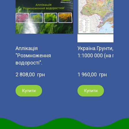
Аплікація
Україна.Грунти, м-б
"Розмноження
1:1000 000 (на планка
водорості".
2 808,00  грн
1 960,00  грн
Купити
Купити