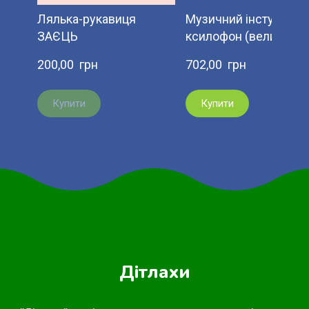
Лялька-рукавиця
Музичний інстумент
ЗАЄЦЬ
ксилофон (великий)
200,00  грн
702,00  грн
Купити
Купити
Дітлахи