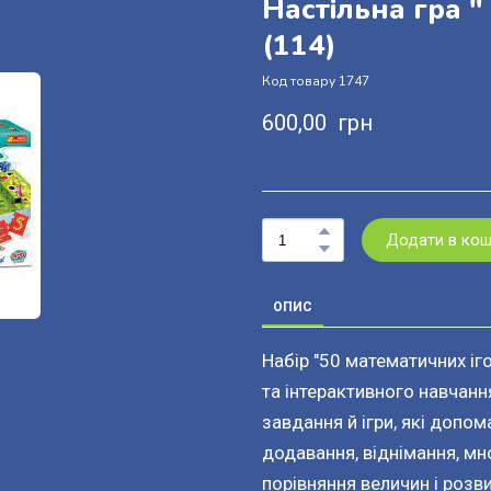
Настільна гра "
(114)
Код товару 1747
600,00  грн
Додати в ко
ОПИС
Набір "50 математичних іг
та інтерактивного навчанн
завдання й ігри, які допо
додавання, віднімання, мно
порівняння величин і розв