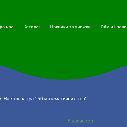
ро нас
Каталог
Новинки та знижки
Обмін і пов
Настільна гра " 50 математичних ігор".
В наявності