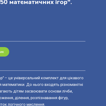
 50 математичних ігор".
шик
ор" – це універсальний комплект для цікавого
я математики. До нього входять різноманітні
магають дітям засвоювати основи лічби,
ження, ділення, розпізнавання фігур,
иток логічного мислення.