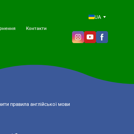
UA
ернення
Контакти
ити правила англійської мови