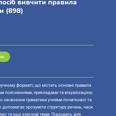
осіб вивчити правила
ви
(898)
шик
ручному форматі, що містить основні правила
ми поясненнями, прикладами та візуалізацією.
 засвоєння граматики учнями початкової та
 допомагає зрозуміти структуру речень, часи
пис та інші ключові теми. Підходить для