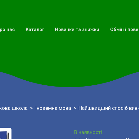
ро нас
Каталог
Новинки та знижки
Обмін і пов
кова школа
Іноземна мова
Найшвидший спосіб вивч
В наявності