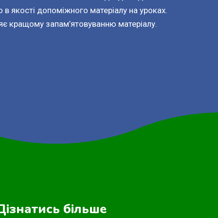
 в якості допоміжного матеріалу на уроках.
яє кращому запам’ятовуванню матеріалу.
Дізнатись більше