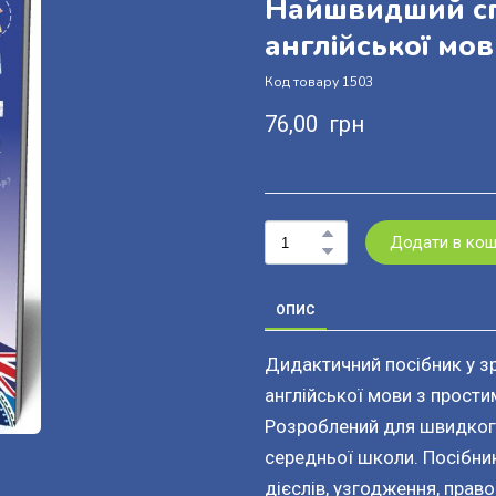
Найшвидший сп
англійської мо
Код товару 1503
76,00  грн
Додати в ко
ОПИС
Дидактичний посібник у з
англійської мови з прости
Розроблений для швидкого
середньої школи. Посібник
дієслів, узгодження, право