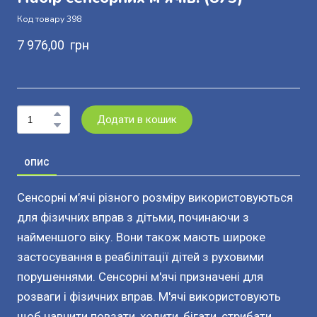
Код товару 398
7 976,00  грн
Додати в кошик
ОПИС
Сенсорні м’ячі різного розміру використовуються
для фізичних вправ з дітьми, починаючи з
найменшого віку. Вони також мають широке
застосування в реабілітації дітей з руховими
порушеннями. Сенсорні м'ячі призначені для
розваги і фізичних вправ. М'ячі використовують
щоб навчити повзати, ходити, бігати, стрибати.