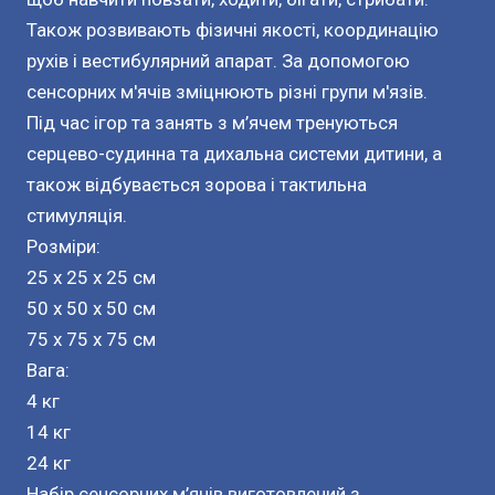
Також розвивають фізичні якості, координацію
рухів і вестибулярний апарат. За допомогою
сенсорних м'ячів зміцнюють різні групи м'язів.
Під час ігор та занять з м’ячем тренуються
серцево-судинна та дихальна системи дитини, а
також відбувається зорова і тактильна
стимуляція.
Розміри:
25 x 25 x 25 см
50 x 50 x 50 см
75 x 75 x 75 см
Вага:
4 кг
14 кг
24 кг
Набір сенсорних м’ячів виготовлений з