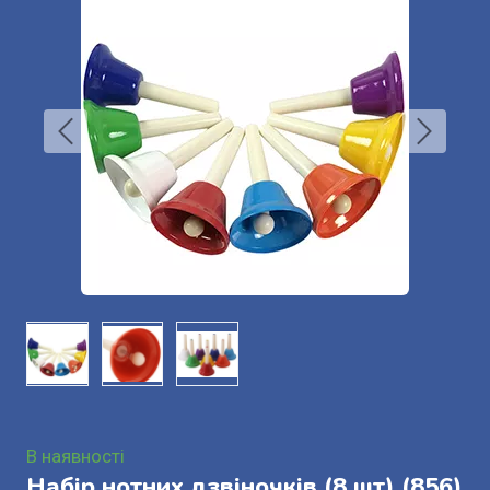
В наявності
Набір нотних дзвіночків (8 шт)
(856)