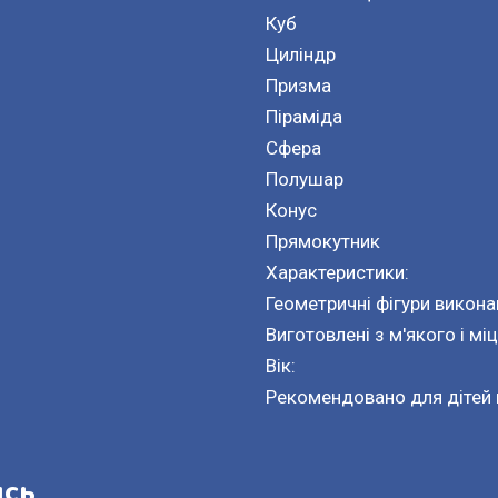
Куб
Циліндр
Призма
Піраміда
Сфера
Полушар
Конус
Прямокутник
Характеристики:
Геометричні фігури виконан
Виготовлені з м'якого і мі
Вік:
Рекомендовано для дітей в
ись