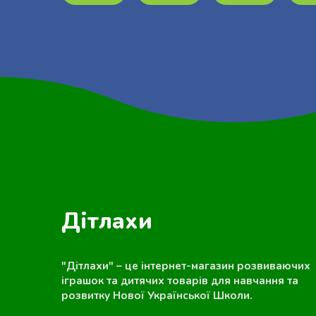
Дітлахи
"Дітлахи" – це інтернет-магазин розвиваючих
іграшок та дитячих товарів для навчання та
розвитку Нової Української Школи.