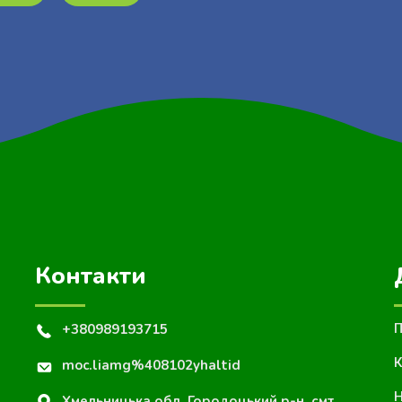
Контакти
+380989193715
П
К
moc.liamg%408102yhaltid
Н
Хмельницька обл. Городоцький р-н. смт.