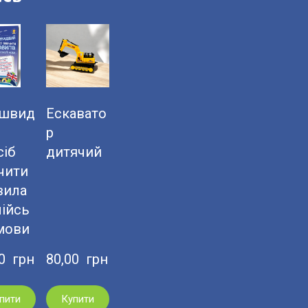
швид
Ескавато
й
р
сіб
дитячий
чити
вила
лійсь
 мови
0  грн
80,00  грн
пити
Купити