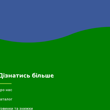
Дізнатись більше
ро нас
аталог
овинки та знижки