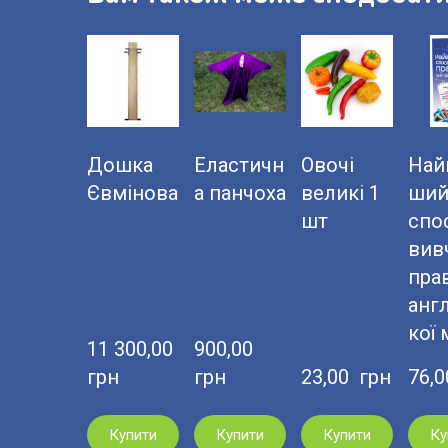
Дошка
Еластичн
Овочі
Най
Євмінова
а панчоха
великі 1
ши
шт
спо
вив
пра
анг
кої
11 300,00  
900,00  
грн
грн
23,00  грн
76,0
Купити
Купити
Купити
Ку