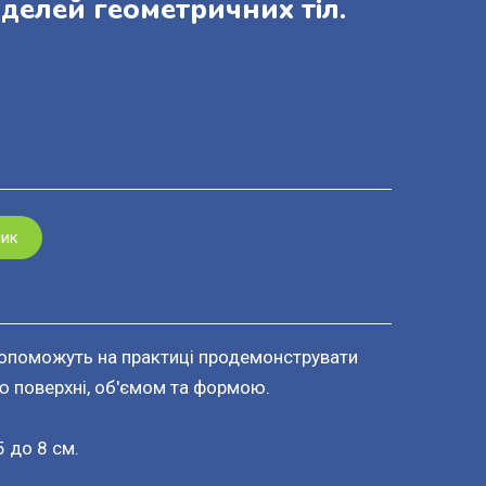
делей геометричних тіл.
шик
 допоможуть на практиці продемонструвати
 поверхні, об'ємом та формою.
5 до 8 см.