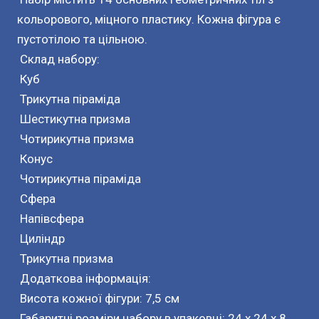
кольорового, міцного пластику. Кожна фігура є
пустотілою та цільною.
Склад набору:
Куб
Трикутна піраміда
Шестикутна призма
Чотирикутна призма
Конус
Чотирикутна піраміда
Сфера
Напівсфера
Циліндр
Трикутна призма
Додаткова інформація:
Висота кожної фігури: 7,5 см
Габаритні розміри набору в упаковці: 24 x 24 x 8