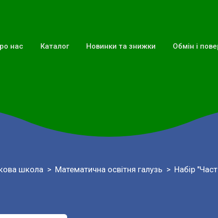
ро нас
Каталог
Новинки та знижки
Обмін і пов
кова школа
Математична освітня галузь
Набір "Част