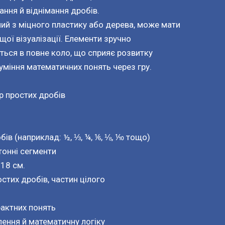
дання й віднімання дробів.
ий з міцного пластику або дерева, може мати
щої візуалізації. Елементи зручно
ься в повне коло, що сприяє розвитку
уміння математичних понять через гру.
р простих дробів
обів (наприклад: ½, ⅓, ¼, ⅙, ⅛, ⅒ тощо)
тонні сегменти
 18 см.
стих дробів, частин цілого
рактних понять
ення й математичну логіку