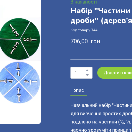
В наявності
Набір "Частини 
дроби" (дерев’
Код товару 344
706,00  грн
Додати в ко
ОПИС
Навчальний набір "Частини 
для вивчення простих дроб
поділено на частини (½, ⅓,
наочно зрозуміти принцип 