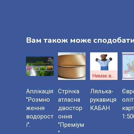
Вам також може сподобат
Немає в наявності
Аплікація
Стрічка
Лялька-
Євр
"Розмно
атласна
рукавиця
олі
ження
двостор
КАБАН
карт
водорост
оння
1:5
і".
"Преміум
"