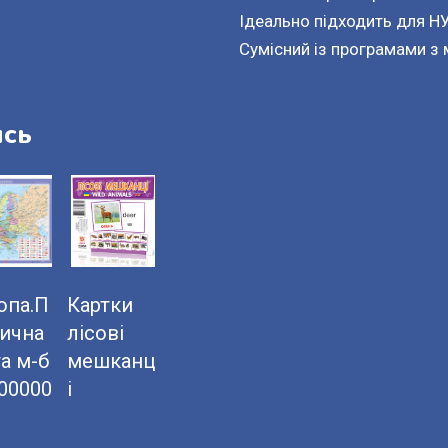
Ідеально підходить для НУ
Сумісний із програмами з 
ись
опа.П
Картки
тична
лісові
а м-б
мешканц
000000
і