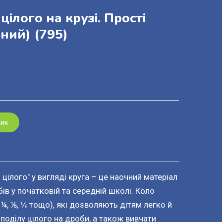
цілого на крузі. Прості
яний)
(795)
шик
цілого" у вигляді круга – це наочний матеріал
ів у початковій та середній школі. Коло
 ¼, ⅙, ⅛ тощо), які дозволяють дітям легко й
поділу цілого на дроби, а також вивчати