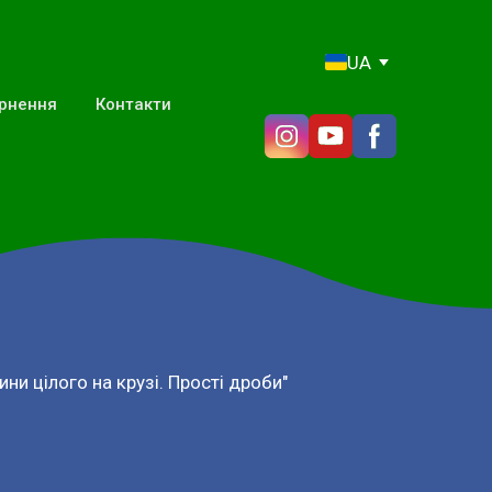
UA
ернення
Контакти
ини цілого на крузі. Прості дроби"