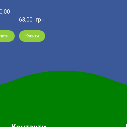
,00  
63,00  грн
пити
Купити
Контакти