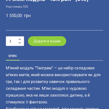
Код товару 320
1 550,00  грн
Додати в кошик
ОПИС
М'який модуль "Танграм" — це набір складових
м'яких матів, який можна використовувати як для
гри, так і для розвитку навичок правильного
складання частин. М'які модулі є чудовою
іграшкою, яка не лише захоплює дитину, а й
стимулює її фантазію.
Комбінуючи кілька моделей, діти можуть творчо