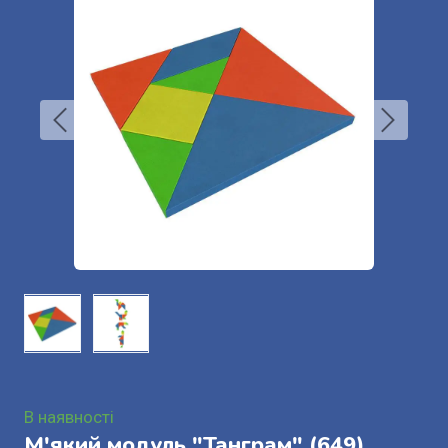
В наявності
М'який модуль "Танграм"
(649)