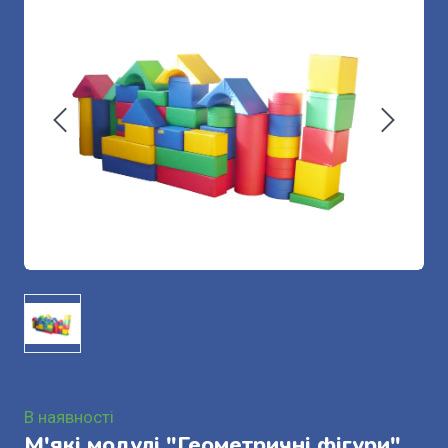
В наявності
М'які модулі "Геометричні фігури".