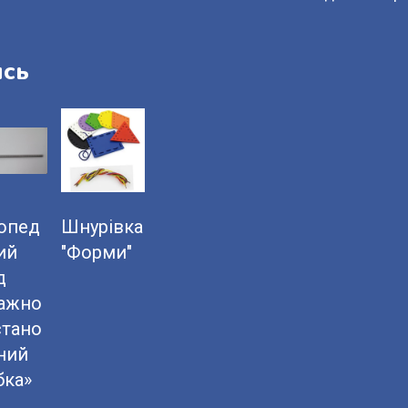
ись
опед
Шнурівка
ий
"Форми"
д
ажно
стано
ний
бка»