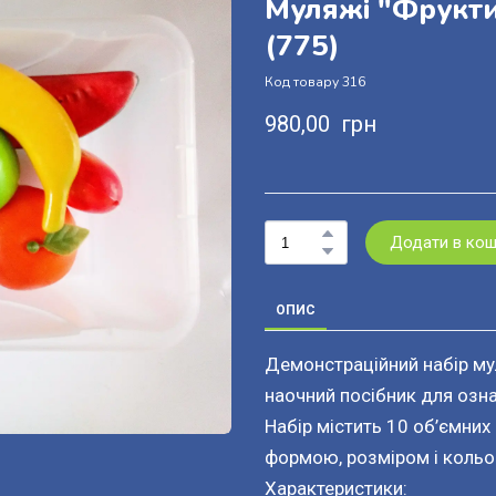
Муляжі "Фрукти
(775)
Код товару 316
980,00  грн
Додати в ко
ОПИС
Демонстраційний набір мул
наочний посібник для озна
Набір містить 10 об’ємних
формою, розміром і кольо
Характеристики: