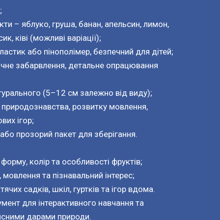
;
ти – яблуко, груша, банан, апельсин, лимон,
ик, ківі (можливі варіації);
пластик або пінополімер, безпечний для дітей;
тичне забарвлення, детальне опрацювання
турального (5–12 см залежно від виду);
з природознавства, розвитку мовлення,
вих ігор;
або прозорий пакет для зберігання.
форму, колір та особливості фруктів;
 мовлення та пізнавальний інтерес;
ячих садків, шкіл, гуртків та ігор вдома.
умент для інтерактивного навчання та
исними дарами природи.