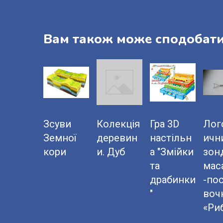
Вам також може сподобат
Зсуви
Колекція
Гра 3D
Лог
Земної
деревин
настільн
ичн
кори
и. Дуб
а "Змійки
зон
та
мас
драбинки
-по
"
воч
«Ри