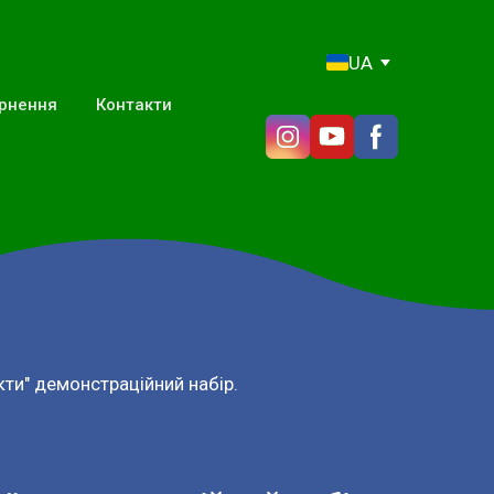
UA
ернення
Контакти
ти" демонстраційний набір.