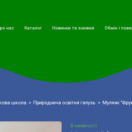
ро нас
Каталог
Новинки та знижки
Обмін і пов
кова школа
Природнича освітня галузь
Муляжі "Фрук
В наявності