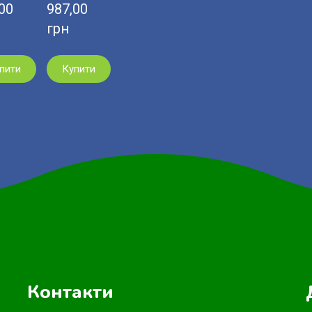
0  
987,00  
грн
пити
Купити
Контакти