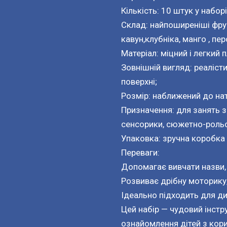
Кількість: 10 штук у наборі
Склад: найпоширеніші фрук
кавун,клубніка, манго , перс
Матеріал: міцний і легкий 
Зовнішній вигляд: реаліс
поверхні;
Розмір: наближений до на
Призначення: для занять 
сенсорики, сюжетно-рольо
Упаковка: зручна коробка 
Переваги:
Допомагає вивчати назви, 
Розвиває дрібну моторику,
Ідеально підходить для дит
Цей набір — чудовий інстр
ознайомлення дітей з кор