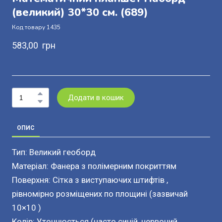
(великий) 30*30 см.
(689)
Код товару 1435
583,00  грн
Додати в кошик
ОПИС
Тип: Великий геоборд
Матеріал: Фанера з полімерним покриттям
Поверхня: Сітка з виступаючих штифтів ,
рівномірно розміщених по площині (зазвичай
10×10 )
Колір: Уточнюється (часто синій, червоний,