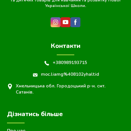
та дитячих товарів для навчання та розвитку Нової
Української Школи.
Контакти
+380989193715
moc.liamg%408102yhaltid
Хмельницька обл. Городоцький р-н. смт.
Сатанів.
Дізнатись більше
Про нас