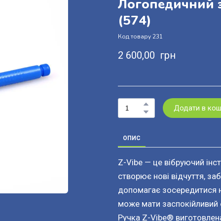
Логопедичний э
(574)
Код товару 231
2 600,00  грн
Додати в ко
ОПИС
Z-Vibe — це вібруючий інс
створює нові відчуття, за
допомагає зосередитися на
може мати заспокійливий 
Ручка Z-Vibe® виготовлен