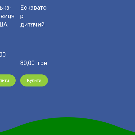
ька-
Ескавато
авиця
р
ША.
дитячий
0  
80,00  грн
пити
Купити