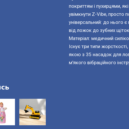
покриттям і пухирцями, я
увімкнути Z-Vibe, просто 
універсальний: до нього є 
від ложок до зубних щіток
Матеріал: медичний силіко
Існує три типи жорсткості
якою з 35 насадок для ло
м'якого вібраційного інст
ись