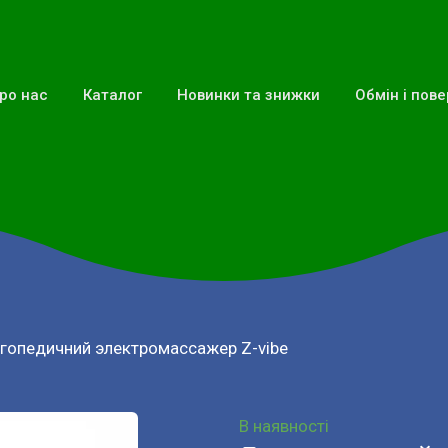
ро нас
Каталог
Новинки та знижки
Обмін і пов
гопедичний электромассажер Z-vibe
В наявності