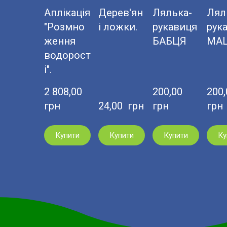
Аплікація
Дерев'ян
Лялька-
Лял
"Розмно
і ложки.
рукавиця
рук
ження
БАБЦЯ
МА
водорост
і".
2 808,00  
200,00  
200,0
грн
24,00  грн
грн
грн
Купити
Купити
Купити
Ку