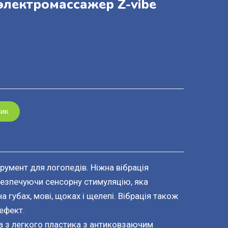
лектромассажер Z-vibe
шик
трумент для логопедів. Ніжна вібрація
безпечуючи сенсорну стимуляцію, яка
 губах, мові, щоках і щелепі. Вібрація також
ефект.
а з легкого пластика з антиковзаючим