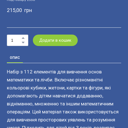
215,00  грн
Додати в кошик
ОПИС
Набір з 112 елементів для вивчення основ
математики та лічби. Включає різноманітні
кольорові кубики, жетони, картки та фігури, які
допомагають дітям навчатися додаванню,
відніманню, множенню та іншим математичним
операціям. Цей матеріал також використовується
для вивчення просторових уявлень та розуміння
чисел. Підходить для дітей від 3 років, розвиває