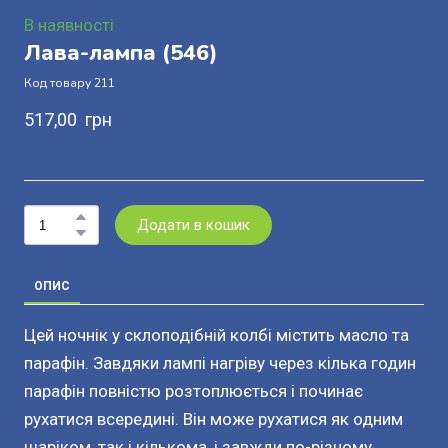
В наявності
Лава-лампа
(546)
Код товару 211
517,00  грн
Додати в кошик
ОПИС
Цей ночнік у склоподібній колбі містить масло та
парафін. Завдяки лампі нагріву через кілька годин
парафін повністю розтоплюється і починає
рухатися всередині. Він може рухатися як одним
шаріком, так і кількома, і завжди по-різному.