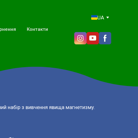
UA
ернення
Контакти
ий набір з вивчення явища магнетизму.