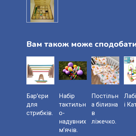
Вам також може сподобат
Бар'єри
Набір
Постільн
Лаб
для
тактильн
а білизна
і Ка
стрибків.
о-
в
надувних
ліжечко.
м’ячів.