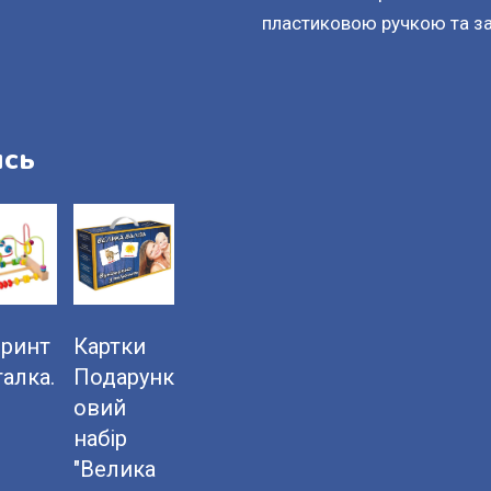
пластиковою ручкою та з
ись
іринт
Картки
талка.
Подарунк
овий
набір
"Велика