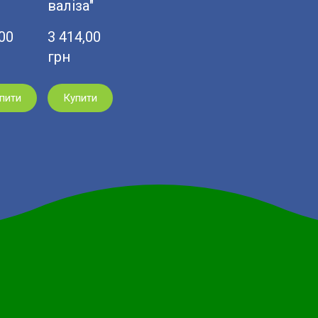
валіза"
0  
3 414,00  
грн
пити
Купити