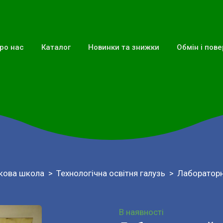
ро нас
Каталог
Новинки та знижки
Обмін і пов
кова школа
Технологічна освітня галузь
Лабораторн
В наявності