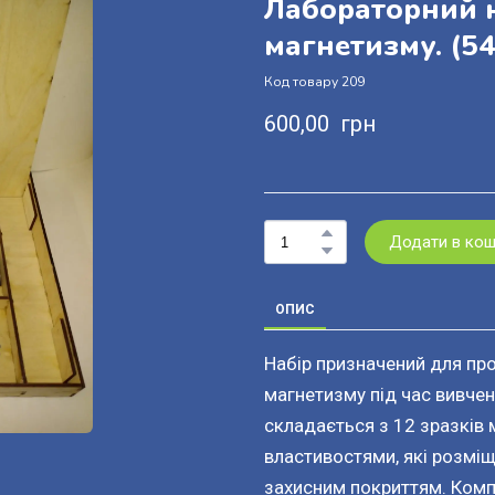
Лабораторний н
магнетизму.
(54
Код товару 209
600,00  грн
Додати в ко
ОПИС
Набір призначений для про
магнетизму під час вивчен
складається з 12 зразків 
властивостями, які розміщ
захисним покриттям. Комп