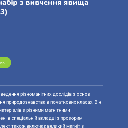
абір з вивчення явища
3)
шик
ведення різноманітних дослідів з основ
ня природознавства в початкових класах. Він
матеріалів з різними магнітними
ені в спеціальній вкладці з прозорим
лект також включає великий магніт з