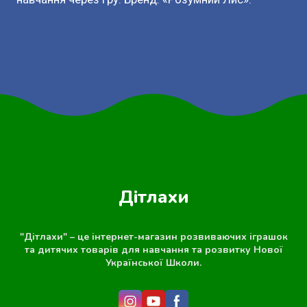
Дітлахи
"Дітлахи" – це інтернет-магазин розвиваючих іграшок
та дитячих товарів для навчання та розвитку Нової
Української Школи.