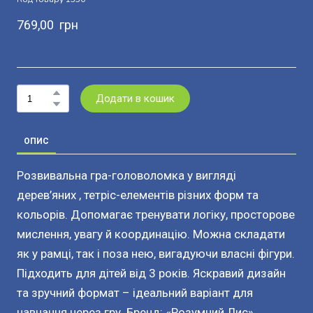
769,00  грн
Додати в кошик
ОПИС
Розвивальна гра-головоломка у вигляді
дерев’яних , тетріс-елементів різних форм та
кольорів. Допомагає тренувати логіку, просторове
мислення, увагу й координацію. Можна складати
як у рамці, так і поза нею, вигадуючи власні фігури.
Підходить для дітей від 3 років. Яскравий дизайн
та зручний формат – ідеальний варіант для
навчання через гру. Бренд: «Розумний Лис».