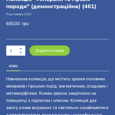
породи" (демонстраційна)
(461)
Код товару 1312
600,00  грн
Додати в кошик
ОПИС
Навчальна колекція, що містить зразки основних
мінералів і гірських порід: магматичних, осадових і
метаморфічних. Кожен зразок закріплено на
планшетці з підписом і описом. Колекція дає
змогу учням візуально та тактильно ознайомитися
з властивостями, походженням і класифікацією