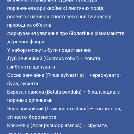
порівняння кори хвойних і листяних порід
розвиток навичок спостереження та аналізу
природних об’єктів
формування уявлення про біологічне різноманіття
деревної флори
У наборі можуть бути представлені:
Дуб звичайний (Quercus robur) – товста,
глибокотріщинувата
Сосна звичайна (Pinus sylvestris) – червонувато-
бура, луската
Береза повисла (Betula pendula) – біла, гладка, з
чорними ділянками
Ясен звичайний (Fraxinus excelsior) – світло-сіра,
сітчасто-борозниста
Клен-явір (Acer pseudoplatanus) – сірувата,
лущиться пластинками