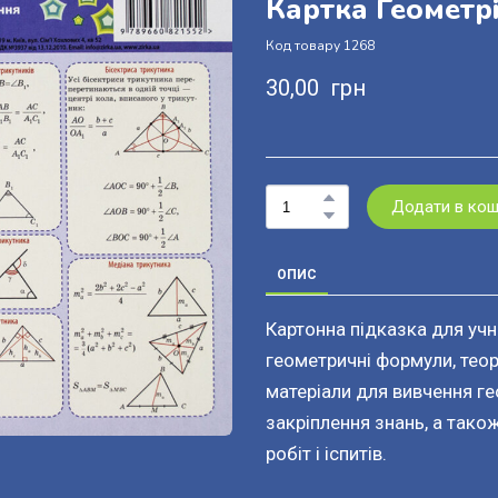
Картка Геометрі
Код товару 1268
30,00  грн
Додати в ко
ОПИС
Картонна підказка для учні
геометричні формули, теоре
матеріали для вивчення ге
закріплення знань, а тако
робіт і іспитів.