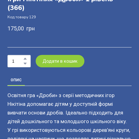
(366)
Код товару 129
175,00  грн
Додати в кошик
ОПИС
Освітня гра «Дроби» з серії методичних ігор
Нікітіна допомагає дітям у доступній формі
вивчати основи дробів. Ідеально підходить для
дітей дошкільного та молодшого шкільного віку.
У грі використовуються кольорові дерев’яні круги,
поділені на частини, що дозволяє дитині візуально