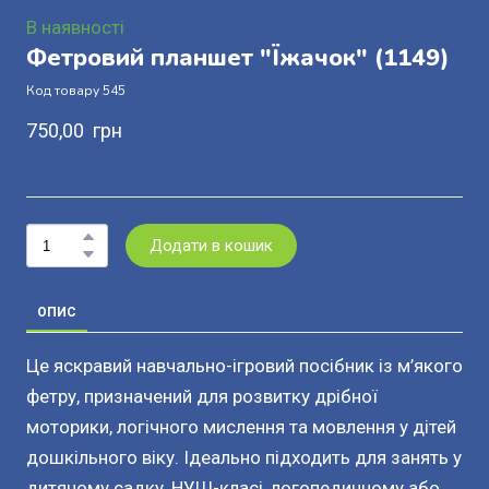
В наявності
Фетровий планшет "Їжачок"
(1149)
Код товару 545
750,00  грн
Додати в кошик
ОПИС
Це яскравий навчально-ігровий посібник із м’якого
фетру, призначений для розвитку дрібної
моторики, логічного мислення та мовлення у дітей
дошкільного віку. Ідеально підходить для занять у
дитячому садку, НУШ-класі, логопедичному або