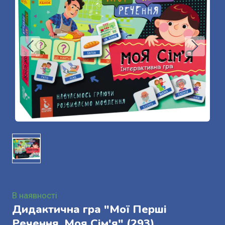
В наявності
Дидактична гра "Мої Перші
Речення. Моя Сім'я"
(293)