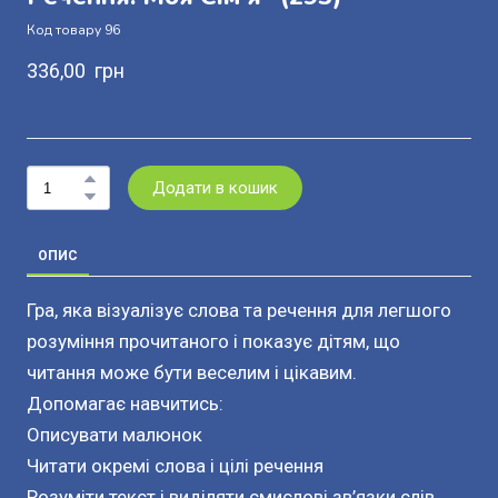
Код товару 96
336,00  грн
Додати в кошик
ОПИС
Гра, яка візуалізує слова та речення для легшого
розуміння прочитаного і показує дітям, що
читання може бути веселим і цікавим.
Допомагає навчитись:
Описувати малюнок
Читати окремі слова і цілі речення
Розуміти текст і виділяти смислові зв’язки слів