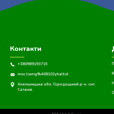
Контакти
+380989193715
П
К
moc.liamg%408102yhaltid
Н
Хмельницька обл. Городоцький р-н. смт.
Сатанів.
О