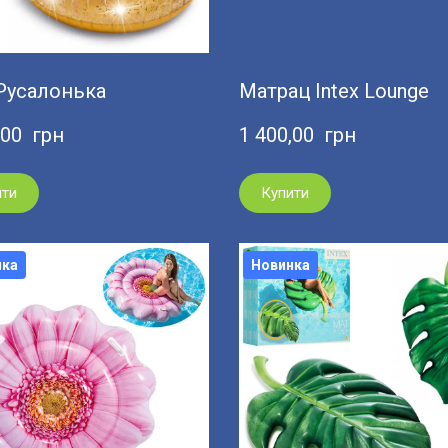
Русалонька
Матрац Intex Lounge
,00  грн
1 400,00  грн
ити
Купити
нка
Новинка