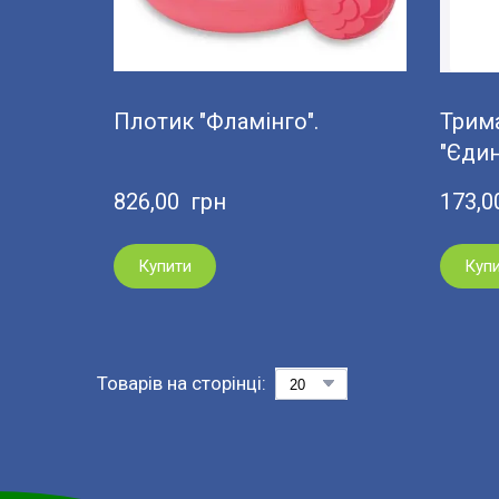
Плотик "Фламінго".
Трима
"Єдин
826,00  грн
173,0
Купити
Куп
Товарів на сторінці: