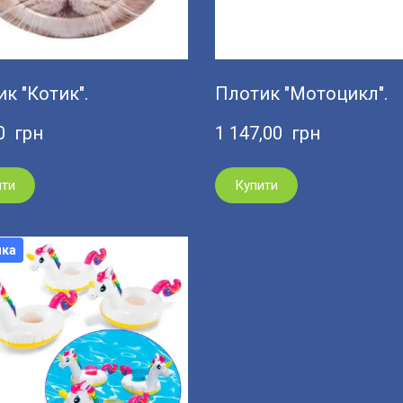
к "Котик".
Плотик "Мотоцикл".
0  грн
1 147,00  грн
ити
Купити
нка