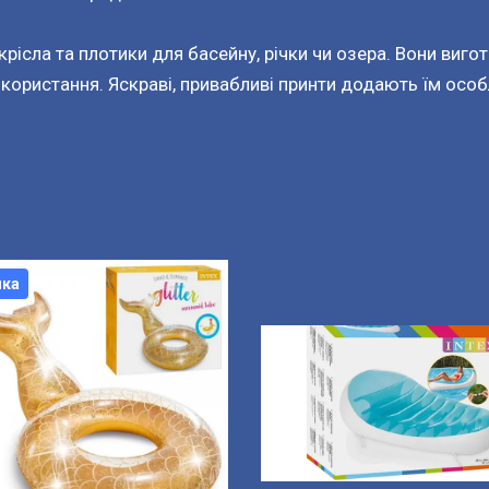
крісла та плотики для басейну, річки чи озера. Вони вигото
икористання. Яскраві, привабливі принти додають їм осо
нка