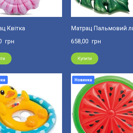
ц Квітка
Матрац Пальмовий л
0  грн
658,00  грн
ити
Купити
нка
Новинка