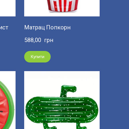
ист
Матрац Попкорн
588,00  грн
Купити