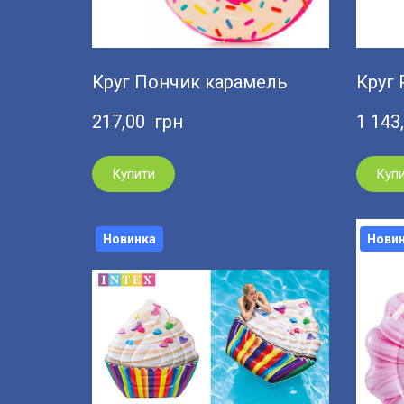
Круг Пончик карамель
Круг 
217,00  грн
1 143
Купити
Куп
Новинка
Нови