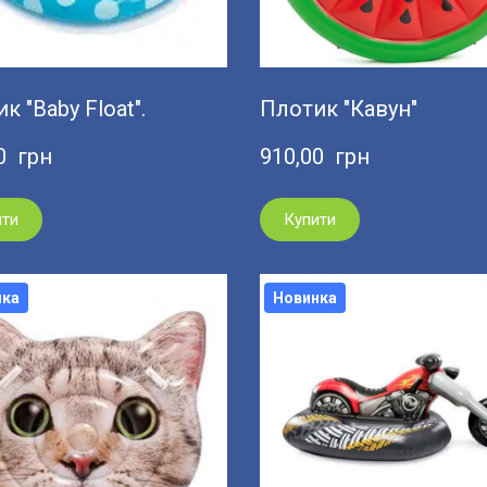
к "Baby Float".
Плотик "Кавун"
0  грн
910,00  грн
ити
Купити
нка
Новинка