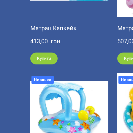
Матрац Капкейк
Матра
413,00  грн
507,0
Купити
Куп
Новинка
Нови