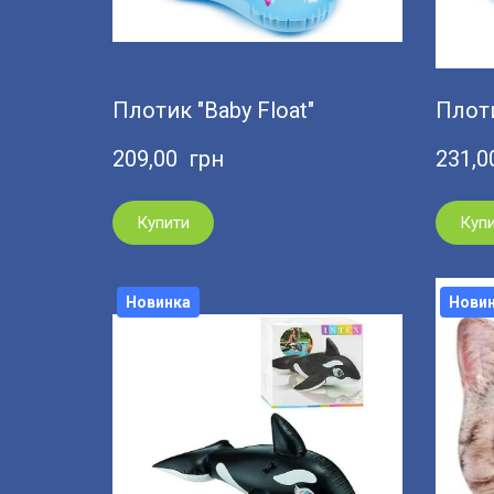
Плотик "Baby Float"
Плоти
209,00  грн
231,0
Купити
Куп
Новинка
Нови