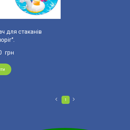
ч для стаканів
оріг".
0  грн
ити
1