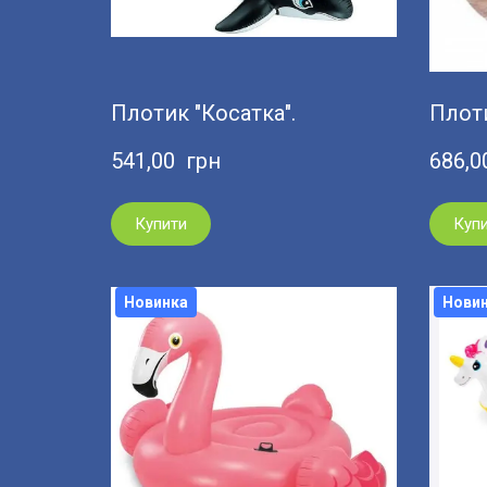
Плотик "Косатка".
Плоти
541,00  грн
686,0
Купити
Куп
Новинка
Нови