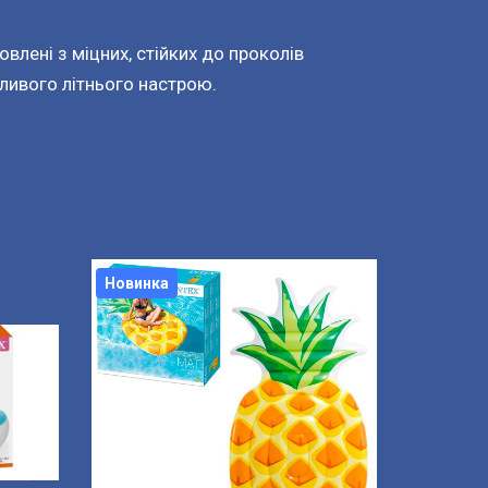
влені з міцних, стійких до проколів 
бливого літнього настрою.
Новинка