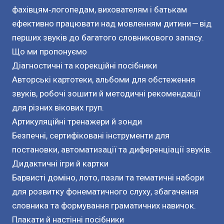
фахівцям‑логопедам, вихователям і батькам 
ефективно працювати над мовленням дитини — від 
перших звуків до багатого словникового запасу.

Що ми пропонуємо

Діагностичні та корекційні посібники

Авторські картотеки, альбоми для обстеження 
звуків, робочі зошити й методичні рекомендації 
для різних вікових груп.

Артикуляційні тренажери й зонди

Безпечні, сертифіковані інструменти для 
постановки, автоматизації та диференціації звуків.

Дидактичні ігри й картки

Барвисті доміно, лото, пазли та тематичні набори 
для розвитку фонематичного слуху, збагачення 
словника та формування граматичних навичок.

Плакати й настінні посібники
