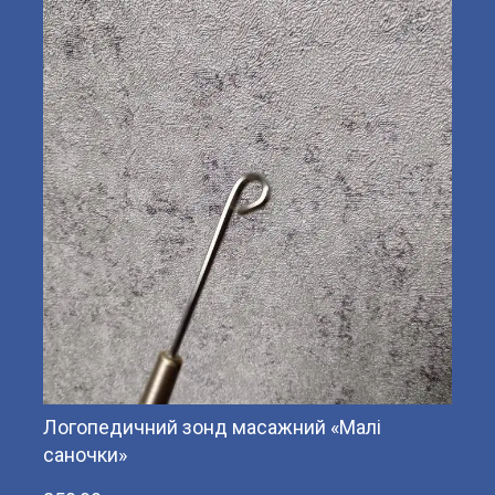
Логопедичний зонд масажний «Малі
саночки»