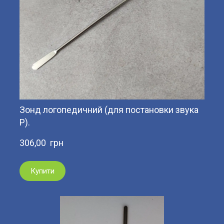
Зонд логопедичний (для постановки звука
Р).
306,00  грн
Купити