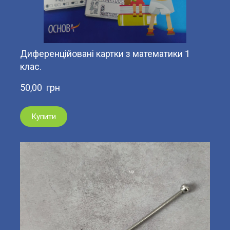
Диференційовані картки з математики 1
клас.
50,00  грн
Купити