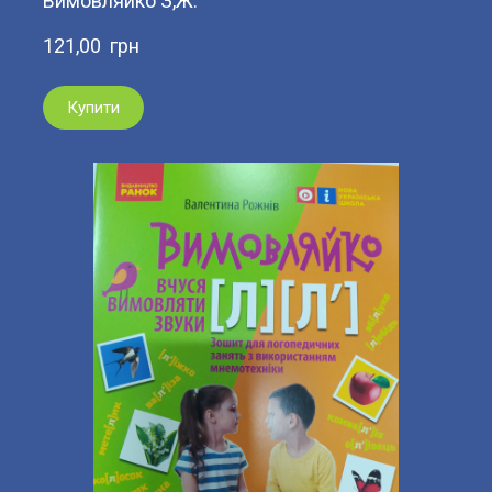
Вимовляйко З,Ж.
121,00  грн
Купити