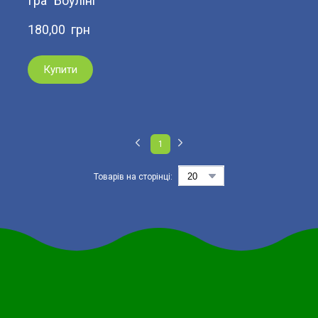
Гра "Боулінг"
180,00  грн
Купити
1
Товарів на сторінці: