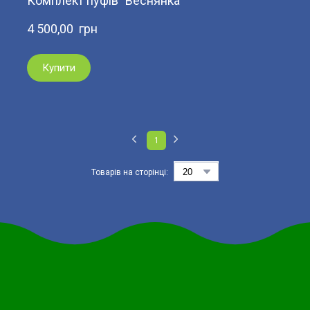
Комплект пуфів "Веснянка"
4 500,00  грн
Купити
1
Товарів на сторінці: