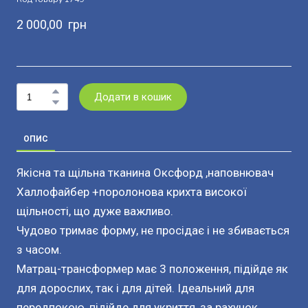
2 000,00  грн
Додати в кошик
ОПИС
Якісна та щільна тканина Оксфорд ,наповнювач
Халлофайбер +поролонова крихта високої
щільності, що дуже важливо.
Чудово тримає форму, не просідає і не збивається
з часом.
Матрац-трансформер має 3 положення, підійде як
для дорослих, так і для дітей. Ідеальний для
передпокою, підійде для укриття, за рахунок