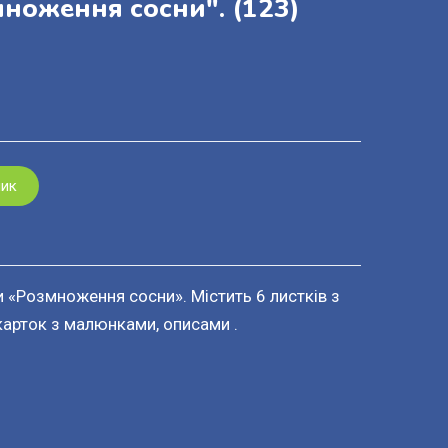
множення сосни".
(123)
шик
и «Розмноження сосни». Містить 6 листків з
 карток з малюнками, описами .