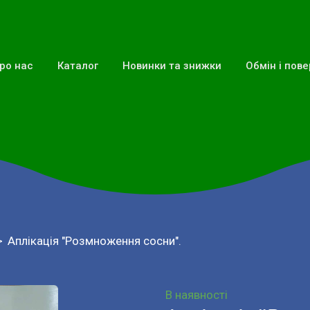
ро нас
Каталог
Новинки та знижки
Обмін і пов
Аплікація "Розмноження сосни".
В наявності