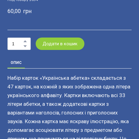
60,00  грн
Додати в кошик
ОПИС
Набір карток «Українська абетка» складається з
47 карток, на кожній з яких зображена одна літера
українського алфавіту. Картки включають всі 33
літери абетки, а також додаткові картки з
варіантами наголосів, голосних і приголосних
звуків. Кожна картка має яскраву ілюстрацію, яка
допомагає асоціювати літеру з предметом або
явищем, що починається на відповідну букву. Це