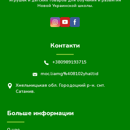
игрушек и детских товаров для обучения и развития
Новой Украинской школы.
Контакти
+380989193715
moc.liamg%408102yhaltid
Хмельницькая обл. Городоцкий р-н. смт.
Сатанив.
Больше информации
О нас