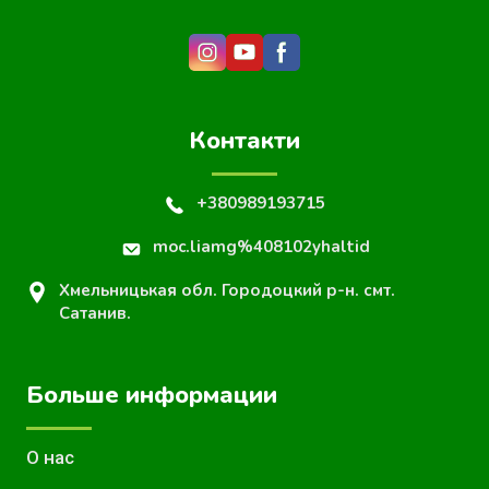
Контакти
+380989193715
moc.liamg%408102yhaltid
Хмельницькая обл. Городоцкий р-н. смт.
Сатанив.
Больше информации
О нас