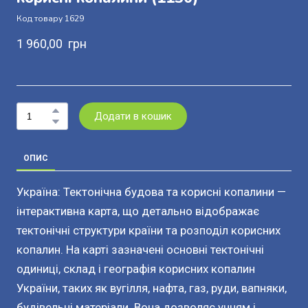
Код товару 1629
1 960,00  грн
Додати в кошик
ОПИС
Україна: Тектонічна будова та корисні копалини —
інтерактивна карта, що детально відображає
тектонічні структури країни та розподіл корисних
копалин. На карті зазначені основні тектонічні
одиниці, склад і географія корисних копалин
України, таких як вугілля, нафта, газ, руди, вапняки,
будівельні матеріали. Вона дозволяє учням і