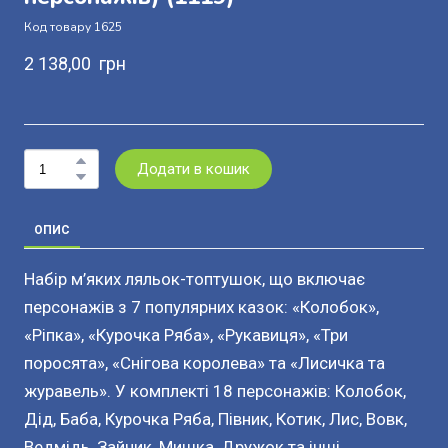
Код товару 1625
2 138,00  грн
Додати в кошик
ОПИС
Набір м’яких ляльок-топтушок, що включає
персонажів з 7 популярних казок: «Колобок»,
«Ріпка», «Курочка Ряба», «Рукавиця», «Три
поросята», «Снігова королева» та «Лисичка та
журавель». У комплекті 18 персонажів: Колобок,
Дід, Баба, Курочка Ряба, Півник, Котик, Лис, Вовк,
Ведмідь, Зайчик, Мишка, Дружок та інші.