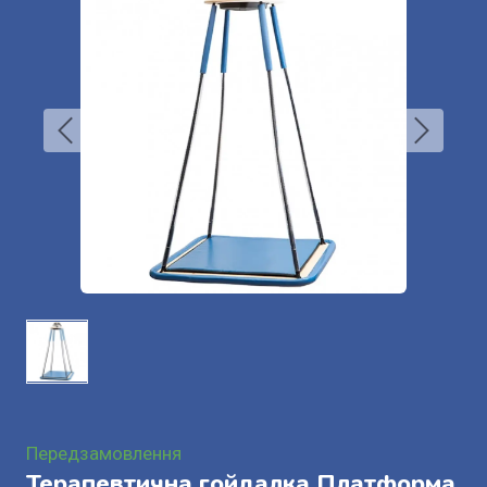
Передзамовлення
Терапевтична гойдалка Платформа