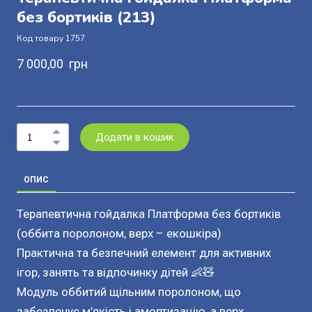
без бортиків
(213)
Код товару 1757
7 000,00  грн
Додати в кошик
ОПИС
Терапевтична гойдалка Платформа без бортиків
(оббита поролоном, верх – екошкіра)
Практична та безпечний елемент для активних
ігор, занять та відпочинку дітей 👶🧸
Модуль оббитий щільним поролоном, що
забезпечує м’якість і амортизацію, а верх