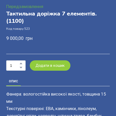
Передзамовлення
Тактильна доріжка 7 елементів.
(1100)
Код товару 523
9 000,00  грн
Додати в кошик
ОПИС
Фанера: вологостійка високої якості, товщина 15
мм
Текстурні поверхні: ЕВА, камінчики, лінолеум,
дерев'яні спіли, ковролін, штучна трава, бамбук