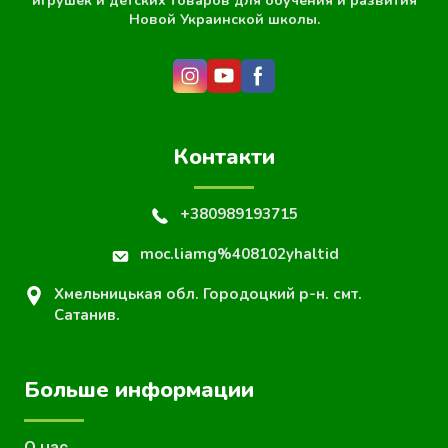
игрушек и детских товаров для обучения и развития
Новой Украинской школы.
Контакти
+380989193715
moc.liamg%408102yhaltid
Хмельницькая обл. Городоцкий р-н. смт.
Сатанив.
Больше информации
О нас