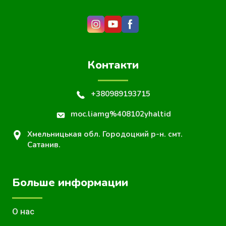
Контакти
+380989193715
moc.liamg%408102yhaltid
Хмельницькая обл. Городоцкий р-н. смт.
Сатанив.
Больше информации
О нас