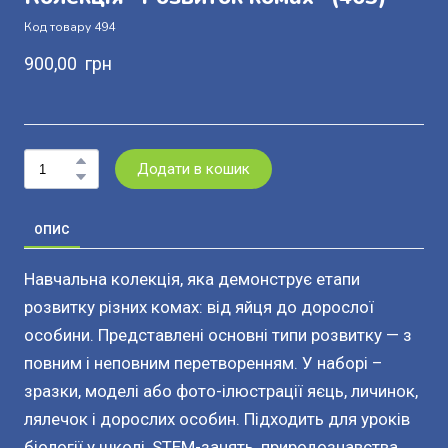
Код товару 494
900,00  грн
Додати в кошик
ОПИС
Навчальна колекція, яка демонструє етапи
розвитку різних комах: від яйця до дорослої
особини. Представлені основні типи розвитку — з
повним і неповним перетворенням. У наборі –
зразки, моделі або фото-ілюстрації яєць, личинок,
лялечок і дорослих особин. Підходить для уроків
біології у школі, STEM-занять, природознавства.